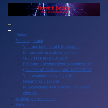
Címlap
Felülvizsgálatok
Villamos biztonsági felülvizsgálat
Érintésvédelmi szabványossági
felülvizsgálat - MEGSZŰNT
Erősáramú berendezések szabványossági
(tűzvédelmi) felülvizsgálat - MEGSZŰNT
Villámvédelmi felülvizsgálat
Hőkamerás vizsgálat
Munkavédelmi és tűzvédelmi kockázat
elemzés
Szabványok, rendeletek
Referenciák