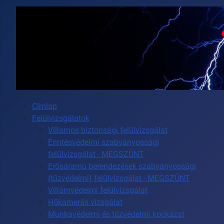
Címlap
Felülvizsgálatok
Villamos biztonsági felülvizsgálat
Érintésvédelmi szabványossági
felülvizsgálat - MEGSZŰNT
Erősáramú berendezések szabványossági
(tűzvédelmi) felülvizsgálat - MEGSZŰNT
Villámvédelmi felülvizsgálat
Hőkamerás vizsgálat
Munkavédelmi és tűzvédelmi kockázat