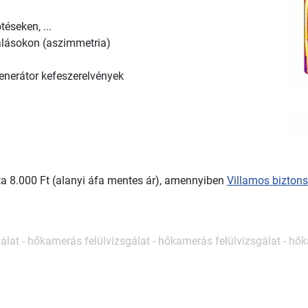
éseken, ...
lálásokon (aszimmetria)
generátor kefeszerelvények
ata 8.000 Ft (alanyi áfa mentes ár), amennyiben
Villamos biztons
álat
-
hőkamerás
felülvizsgálat
-
hőkamerás
felülvizsgálat
-
hők