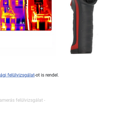
ági felülvizsgálat
-ot is rendel.
amerás
felülvizsgálat -