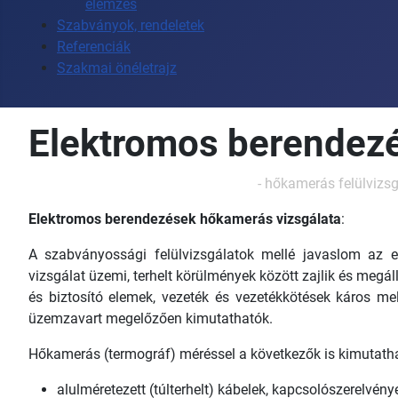
elemzés
Szabványok, rendeletek
Referenciák
Szakmai önéletrajz
Elektromos berendezé
-
hőkamerás felülvizsg
Elektromos berendezések hőkamerás vizsgálata
:
A szabványossági felülvizsgálatok mellé javaslom az e
vizsgálat üzemi, terhelt körülmények között zajlik és megál
és biztosító elemek, vezeték és vezetékkötések káros m
üzemzavart megelőzően kimutathatók.
Hőkamerás (termográf) méréssel a következők is kimutath
alulméretezett (túlterhelt) kábelek, kapcsolószerelvénye