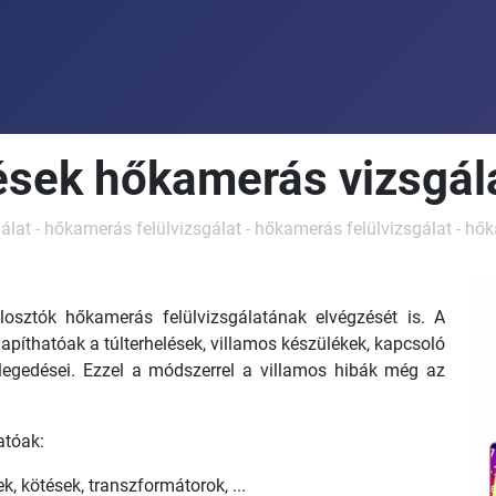
sek hőkamerás vizsgál
álat
-
hőkamerás
felülvizsgálat
-
hőkamerás
felülvizsgálat
-
hők
losztók hőkamerás felülvizsgálatának elvégzését is. A
lapíthatóak a túlterhelések, villamos készülékek, kapcsoló
elegedései. Ezzel a módszerrel a villamos hibák még az
atóak:
k, kötések, transzformátorok, ...