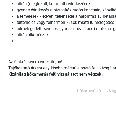
hibás (meglazult, korrodált) érintkezések
gyenge érintkezés a biztosítók rugós kapcsain, kábelköt
a terhelések kiegyenlítetlensége a háromfázisú betáp
túlterhelés vagy felharmonikusok miatti túlmelegedés
túlmelegedett (sérült vagy rossz beállítású) motor és 
hibás alkatrészek
...
Az árakról kérem érdeklődjön!
Tájékoztató árként egy kisebb méretű elosztó felülvizsgál
Kizárólag hőkamerás felülvizsgálatot nem végzek.
-
hőkamerás felülvizsg