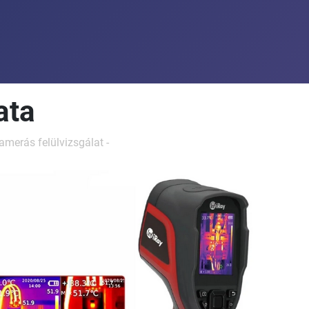
ata
amerás
felülvizsgálat -