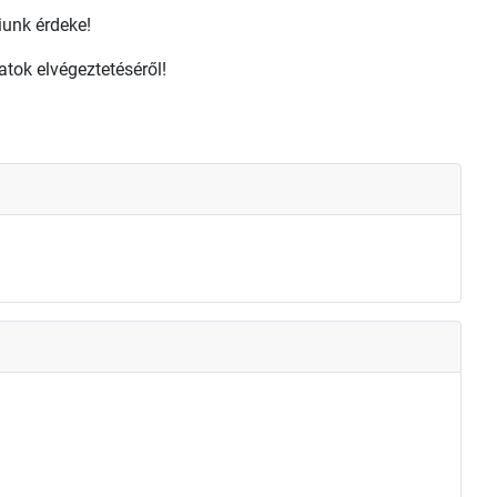
unk érdeke!
atok elvégeztetéséről!