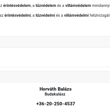
az
érintésvédelem
, a
tűzvédelem
és a
villámvédelem
mindannyi
 az
érintésvédelmi
, a
tűzvédelmi
és a
villámvédelmi
felülvizsgál
Horváth Balázs
Budakalász
+36-20-250-4537